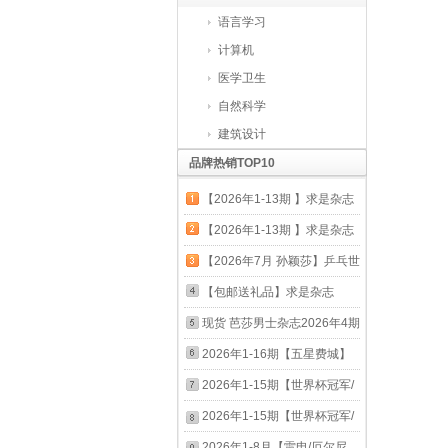
语言学习
计算机
医学卫生
自然科学
建筑设计
品牌热销TOP10
【2026年1-13期 】求是杂志
2025年1-24期半月谈申论范
【2026年1-13期 】求是杂志
文素材省考公务员考试教材时
2025年1-24期半月谈申论范
【2026年7月 孙颖莎】乒乓世
事政治时政热点国考2026考
文素材省考公务员考试教材时
界杂志2026年10月起订阅 体
【包邮送礼品】求是杂志
公遴选军队文职教资 【六月
事政治时政热点国考2026考
育运动乒乓球赛事教学技巧期
2026年全年杂志订阅包邮半
现货 芭莎男士杂志2026年4期
份】2026年11-12期
公遴选军队文职教资 求是
刊 乒乓世界2026年7月【孙颖
月刊 一年共24期当月起订 公
封面 吴世勋 A/B/C/D版套装
2026年1-16期【五星费城】
2026年1-13期
莎】
务员考试参考书籍资料时事政
期刊杂志 d版套装
NBA特刊杂志/NBA那些年我
2026年1-15期【世界杯冠军/
治思想期刊 其他月份起订请
们一起追的球星1/2/3/4乔丹科
姆巴佩/梅西/哈兰德 美加墨全
2026年1-15期【世界杯冠军/
备注 【求是每期发 赠6本时政
比艾弗森哈登篮球书人物传记
记录】足球周刊 杂志2026年
姆巴佩/梅西/哈兰德 美加墨全
2026年1-8月【雷电/厄尔尼