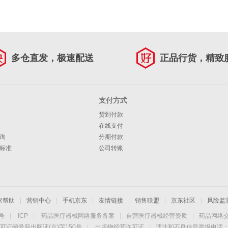
多仓直发，极速配送
正品行货，精致
支付方式
货到付款
在线支付
询
分期付款
标准
公司转账
家帮助
|
营销中心
|
手机京东
|
友情链接
|
销售联盟
|
京东社区
|
风险监
4号
|
ICP
|
药品医疗器械网络服务备案
|
自营医疗器械经营资质
|
药品网络
可证编号新出网证(京)字150号
|
出版物经营许可证
|
违法和不良信息举报电话：40