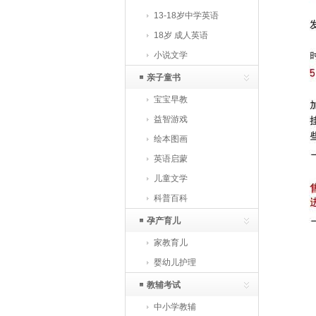
13-18岁中学英语
18岁 成人英语
小说文学
亲子童书
宝宝早教
益智游戏
绘本图画
英语启蒙
儿童文学
科普百科
孕产育儿
家教育儿
婴幼儿护理
教辅考试
中小学教辅