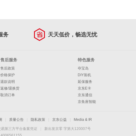
服务
天天低价，畅选无忧
售后服务
特色服务
售后政策
夺宝岛
价格保护
DIY装机
退款说明
延保服务
返修/退换货
京东E卡
取消订单
京东通信
京鱼座智能
测
|
质量公告
|
隐私政策
|
京东公益
|
Media & IR
交易第三方平台备案凭证
|
新出发京零 字第大120007号
06561155