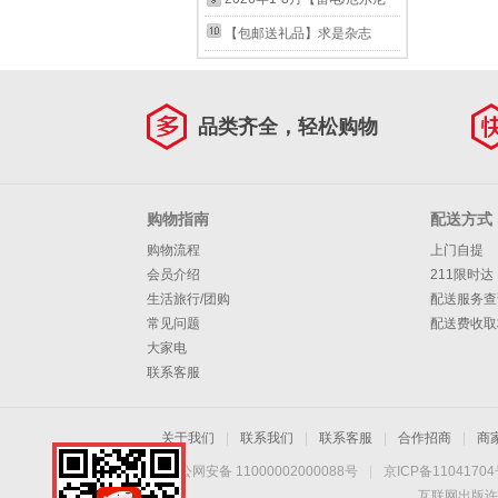
类杂志】2026年1月起订
体育篮球球星自传LCWH
10月起订阅足球赛事体育资讯
记录】足球周刊 杂志2026年
诺/全年/半年订阅】博物杂志
【包邮送礼品】求是杂志
2024年8月上15期【詹库杜合
新闻报道 期刊 【普通版 封面
10月起订阅足球赛事体育资讯
2025/2024年1-12期打包 中
2026年全年杂志订阅包邮半
体带队出征巴黎]
欧冠冠军巴黎圣日耳曼】26年
新闻报道 期刊 2026年14期
国国家地理青少年版中小学生
月刊 一年共24期当月起订 公
品类齐全，轻松购物
11期
【世界杯冠军】
自然科普百科全书 适合7-15
务员考试参考书籍资料时事政
岁 【随机送4本杂志共7本】
治思想期刊 其他月份起订请
2026年1-3期
备注 【求是月月投】2026年9
购物指南
配送方式
月起订
购物流程
上门自提
会员介绍
211限时达
生活旅行/团购
配送服务查
常见问题
配送费收取
大家电
联系客服
关于我们
|
联系我们
|
联系客服
|
合作招商
|
商
京公网安备 11000002000088号
|
京ICP备1104170
互联网出版许