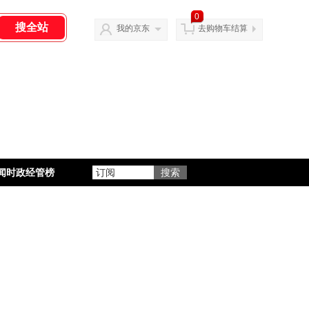
0
我的京东
去购物车结算
闻时政经管榜