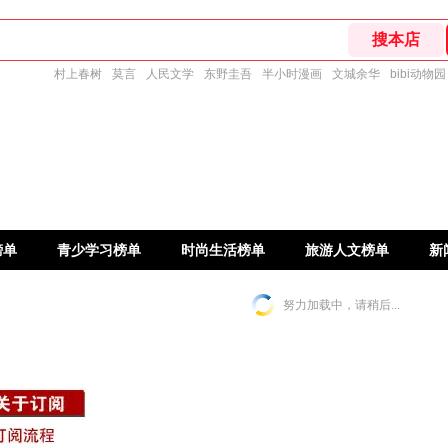
村上春树
莫言
人民文学
东野圭吾
半小时漫画
文城余华
bibi动物园
榜单
青少学习榜单
时尚生活榜单
旅游人文榜单
新
努力加载中，请稍后...