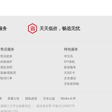
服务
天天低价，畅选无忧
售后服务
特色服务
售后政策
夺宝岛
价格保护
DIY装机
退款说明
延保服务
返修/退换货
京东E卡
取消订单
京东通信
京鱼座智能
测
|
质量公告
|
隐私政策
|
京东公益
|
Media & IR
交易第三方平台备案凭证
|
新出发京零 字第大120007号
06561155