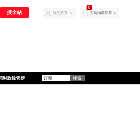
0
我的京东
去购物车结算
闻时政经管榜