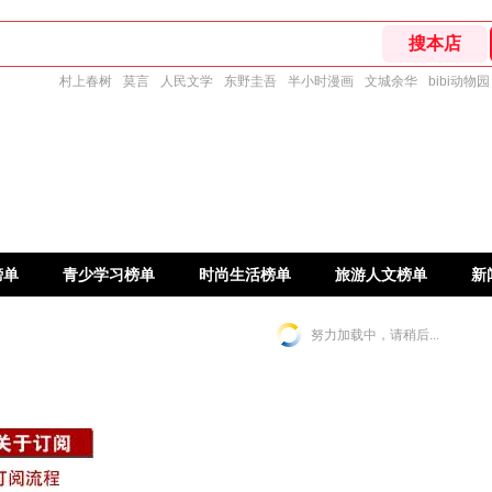
村上春树
莫言
人民文学
东野圭吾
半小时漫画
文城余华
bibi动物园
榜单
青少学习榜单
时尚生活榜单
旅游人文榜单
新
努力加载中，请稍后...