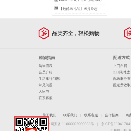
类杂志】2026年1月起订
体育篮球球星自传LCWH
10月起订阅足球赛事体育资讯
记录】足球周刊 杂志2026年
诺/全年/半年订阅】博物杂志
【包邮送礼品】求是杂志
2024年8月上15期【詹库杜合
新闻报道 期刊 【普通版 封面
10月起订阅足球赛事体育资讯
2025/2024年1-12期打包 中
2026年全年杂志订阅包邮半
体带队出征巴黎]
欧冠冠军巴黎圣日耳曼】26年
新闻报道 期刊 2026年14期
国国家地理青少年版中小学生
月刊 一年共24期当月起订 公
品类齐全，轻松购物
11期
【世界杯冠军】
自然科普百科全书 适合7-15
务员考试参考书籍资料时事政
岁 【随机送4本杂志共7本】
治思想期刊 其他月份起订请
2026年1-3期
备注 【求是月月投】2026年9
购物指南
配送方式
月起订
购物流程
上门自提
会员介绍
211限时达
生活旅行/团购
配送服务查
常见问题
配送费收取
大家电
联系客服
关于我们
|
联系我们
|
联系客服
|
合作招商
|
商
京公网安备 11000002000088号
|
京ICP备1104170
互联网出版许