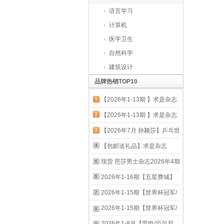
语言学习
计算机
医学卫生
自然科学
建筑设计
品牌热销TOP10
【2026年1-13期 】求是杂志
2025年1-24期半月谈申论范
【2026年1-13期 】求是杂志
文素材省考公务员考试教材时
2025年1-24期半月谈申论范
【2026年7月 孙颖莎】乒乓世
事政治时政热点国考2026考
文素材省考公务员考试教材时
界杂志2026年10月起订阅 体
【包邮送礼品】求是杂志
公遴选军队文职教资 【六月
事政治时政热点国考2026考
育运动乒乓球赛事教学技巧期
2026年全年杂志订阅包邮半
现货 芭莎男士杂志2026年4期
份】2026年11-12期
公遴选军队文职教资 求是
刊 乒乓世界2026年7月【孙颖
月刊 一年共24期当月起订 公
封面 吴世勋 A/B/C/D版套装
2026年1-16期【五星费城】
2026年1-13期
莎】
务员考试参考书籍资料时事政
期刊杂志 d版套装
NBA特刊杂志/NBA那些年我
2026年1-15期【世界杯冠军/
治思想期刊 其他月份起订请
们一起追的球星1/2/3/4乔丹科
姆巴佩/梅西/哈兰德 美加墨全
2026年1-15期【世界杯冠军/
备注 【求是每期发 赠6本时政
比艾弗森哈登篮球书人物传记
记录】足球周刊 杂志2026年
姆巴佩/梅西/哈兰德 美加墨全
2026年1-8月【雷电/厄尔尼