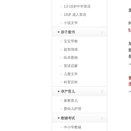
13-18岁中学英语
18岁 成人英语
小说文学
亲子童书
宝宝早教
益智游戏
绘本图画
英语启蒙
儿童文学
科普百科
孕产育儿
家教育儿
婴幼儿护理
教辅考试
中小学教辅