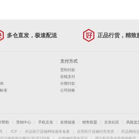
多仓直发，极速配送
正品行货，精致
支付方式
货到付款
在线支付
询
分期付款
标准
公司转账
家帮助
|
营销中心
|
手机京东
|
友情链接
|
销售联盟
|
京东社区
|
风险监
4号
|
ICP
|
药品医疗器械网络服务备案
|
自营医疗器械经营资质
|
药品网络
可证编号新出网证(京)字150号
|
出版物经营许可证
|
违法和不良信息举报电话：40